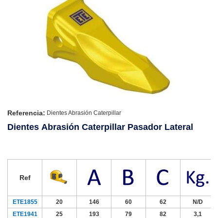
Referencia:
Dientes Abrasión Caterpillar
Dientes Abrasión Caterpillar Pasador Lateral
Ref
ETE1855
20
146
60
62
N/D
ETE1941
25
193
79
82
3,1