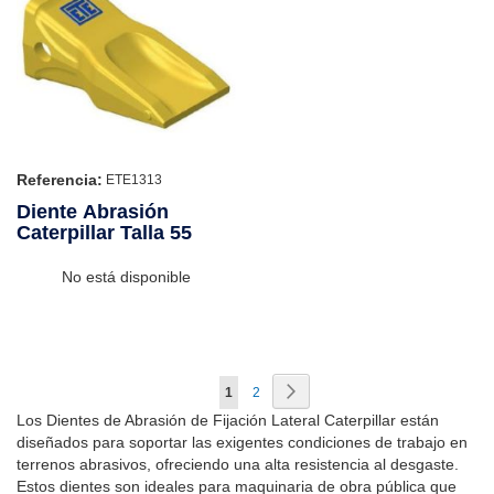
Referencia:
ETE1313
Diente Abrasión
Caterpillar Talla 55
No está disponible
Página
Página
Siguiente
Actualmente
Página
1
2
Los Dientes de Abrasión de Fijación Lateral Caterpillar están
estás
diseñados para soportar las exigentes condiciones de trabajo en
leyendo
terrenos abrasivos, ofreciendo una alta resistencia al desgaste.
Estos dientes son ideales para maquinaria de obra pública que
página