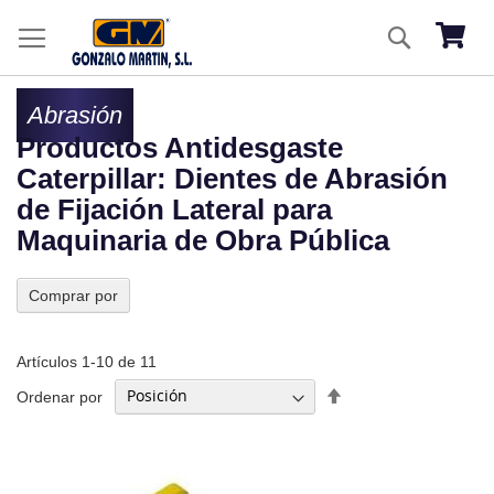
Ir
Buscar
al
Mi ces
co
Abrasión
Productos Antidesgaste
Caterpillar: Dientes de Abrasión
de Fijación Lateral para
Maquinaria de Obra Pública
Comprar por
Artículos
1
-
10
de
11
Fijar
Ordenar por
Dirección
Descendente