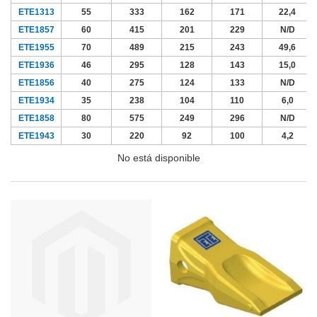
ETE1313
55
333
162
171
22,4
ETE1857
60
415
201
229
N/D
ETE1955
70
489
215
243
49,6
ETE1936
46
295
128
143
15,0
ETE1856
40
275
124
133
N/D
ETE1934
35
238
104
110
6,0
ETE1858
80
575
249
296
N/D
ETE1943
30
220
92
100
4,2
No está disponible