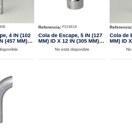
Referencia:
Referencia
308
P224618
e, 4 IN (102
Cola de Escape, 5 IN (127
Cola de 
IN (457 MM)
MM) ID X 12 IN (305 MM)
MM) ID X
CHROME
CHROM
disponible
No está disponible
No 