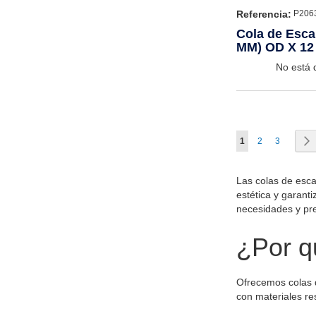
Referencia:
P206
Cola de Escap
MM) OD X 12 
No está 
Página
Actualmente estás
Página
Página
S
1
2
3
Las colas de esca
estética y garant
necesidades y pre
¿Por q
Ofrecemos colas d
con materiales re