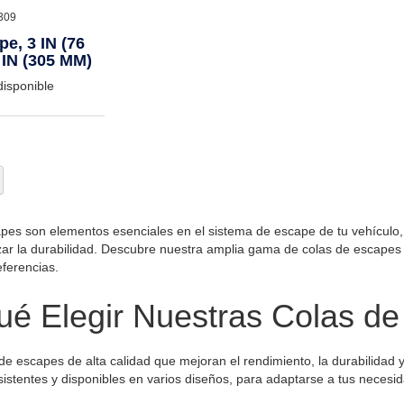
309
e, 3 IN (76
IN (305 MM)
disponible
 leyendo página
Página
iguiente
pes son elementos esenciales en el sistema de escape de tu vehículo,
izar la durabilidad. Descubre nuestra amplia gama de colas de escapes 
ferencias.
ué Elegir Nuestras Colas d
e escapes de alta calidad que mejoran el rendimiento, la durabilidad y 
sistentes y disponibles en varios diseños, para adaptarse a tus necesi