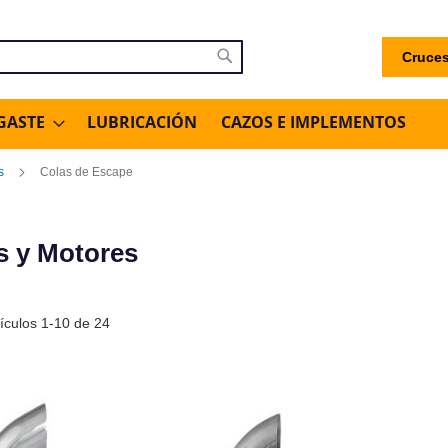
Cruces
uscar
Buscar
GASTE
LUBRICACIÓN
CAZOS E IMPLEMENTOS
s
Colas de Escape
s y Motores
tículos
1
-
10
de
24