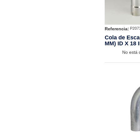
Referencia:
P207
Cola de Escap
MM) ID X 18 
CHROME
No está 