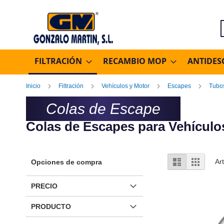
B
FILTRACIÓN
RECAMBIO MOP
ANTIDES
Inicio
Filtración
Vehículos y Motor
Escapes
Tubo
Colas de Escape
Colas de Escapes para Vehículo
Ver
Lista
Parrilla
Ar
Opciones de compra
como
PRECIO
PRODUCTO