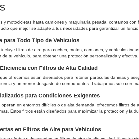
s
 y motocicletas hasta camiones y maquinaria pesada, contamos con filt
ducto que mejor se adapte a tus necesidades para garantizar un funci
re para Todo Tipo de Vehículos
 incluye filtros de aire para coches, motos, camiones, y vehículos indu
n de tu vehículo, para obtener una protección personalizada y efectiva.
Eficiencia con Filtros de Alta Calidad
re que ofrecemos están diseñados para retener partículas dañinas y ase
ciencia y un menor desgaste de componentes. Trabajamos solo con mar
cializados para Condiciones Exigentes
operan en entornos difíciles o de alta demanda, ofrecemos filtros de 
mas. Estos filtros están diseñados para maximizar la protección y la d
rtas en Filtros de Aire para Vehículos
ores ofertas y descuentos en filtros de aire de alta calidad. Nuestro 