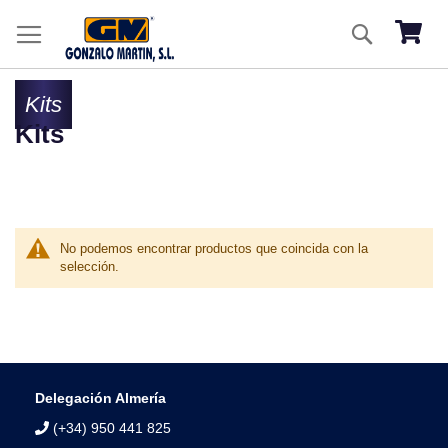
Ir
Buscar
al
Mi ces
co
Kits
Kits
No podemos encontrar productos que coincida con la
selección.
Delegación Almería
(+34) 950 441 825