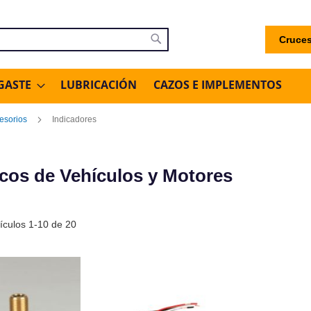
Cruces
uscar
Buscar
GASTE
LUBRICACIÓN
CAZOS E IMPLEMENTOS
esorios
Indicadores
licos de Vehículos y Motores
tículos
1
-
10
de
20