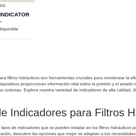
400
INDICATOR
CTRICAL
disponible
 leyendo página
na
ente
ra filtros hidráulicos son herramientas cruciales para monitorear la ef
dispositivos proporcionan información vital sobre la presión y el estado
as costosas. Explora nuestra variedad de indicadores de alta calidad, d
e Indicadores para Filtros H
 tipos de indicadores que se pueden instalar en los filtros hidráulicos 
uación, descubre las opciones que mejor se adaptan a tus necesidades