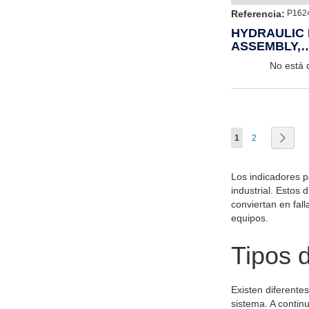
Referencia:
P162
HYDRAULIC 
ASSEMBLY,
VISUAL/ELE
No está 
Página
Actualmente estás
Página
Pági
Sigui
1
2
Los indicadores pa
industrial. Estos 
conviertan en fall
equipos.
Tipos d
Existen diferentes
sistema. A contin