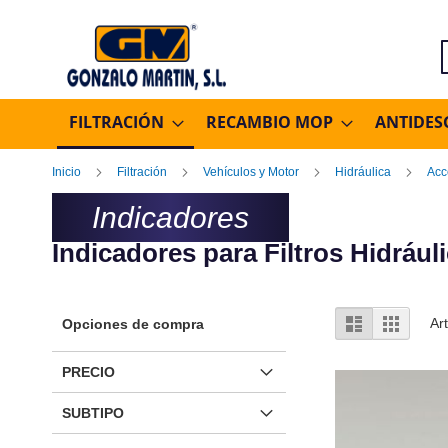
B
FILTRACIÓN
RECAMBIO MOP
ANTIDES
Inicio
Filtración
Vehículos y Motor
Hidráulica
Acc
Indicadores
Indicadores para Filtros Hidráu
Ver
Lista
Parrilla
Ar
Opciones de compra
como
PRECIO
SUBTIPO