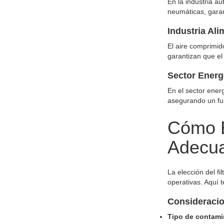
En la industria au
neumáticas, garan
Industria Al
El aire comprimido
garantizan que el
Sector Energ
En el sector ener
asegurando un fun
Cómo El
Adecu
La elección del fi
operativas. Aquí 
Consideracio
Tipo de contami