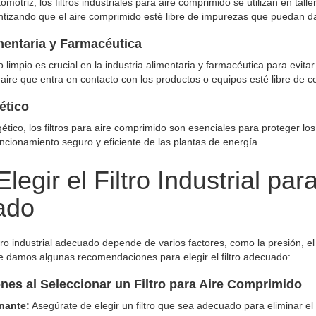
tomotriz, los filtros industriales para aire comprimido se utilizan en ta
tizando que el aire comprimido esté libre de impurezas que puedan dañ
imentaria y Farmacéutica
 limpio es crucial en la industria alimentaria y farmacéutica para evitar
 aire que entra en contacto con los productos o equipos esté libre de 
ético
gético, los filtros para aire comprimido son esenciales para proteger l
cionamiento seguro y eficiente de las plantas de energía.
egir el Filtro Industrial pa
ado
ltro industrial adecuado depende de varios factores, como la presión, el 
te damos algunas recomendaciones para elegir el filtro adecuado:
nes al Seleccionar un Filtro para Aire Comprimido
nante:
Asegúrate de elegir un filtro que sea adecuado para eliminar el