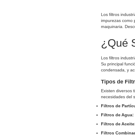
Los filtros indust
impurezas como po
maquinaria. Descu
¿Qué S
Los filtros indust
Su principal func
condensada, y ace
Tipos de Filt
Existen diversos 
necesidades del s
Filtros de Partíc
Filtros de Agua:
Filtros de Aceite
Filtros Combina