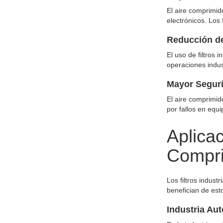
El aire comprimid
electrónicos. Los 
Reducción de
El uso de filtros
operaciones indus
Mayor Segur
El aire comprimid
por fallos en equi
Aplicac
Compr
Los filtros indus
benefician de esto
Industria Au