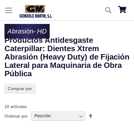
Ir
Buscar
al
Mi ces
co
Abrasión- HD
Productos Antidesgaste
Caterpillar: Dientes Xtrem
Abrasión (Heavy Duty) de Fijación
Lateral para Maquinaria de Obra
Pública
Comprar por
10
artículos
Fijar
Ordenar por
Dirección
Descendente