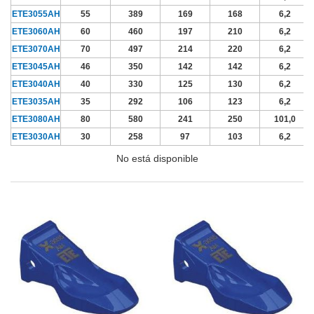
ETE3055AH
55
389
169
168
6,2
ETE3060AH
60
460
197
210
6,2
ETE3070AH
70
497
214
220
6,2
ETE3045AH
46
350
142
142
6,2
ETE3040AH
40
330
125
130
6,2
ETE3035AH
35
292
106
123
6,2
ETE3080AH
80
580
241
250
101,0
ETE3030AH
30
258
97
103
6,2
No está disponible