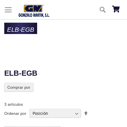
Ir
Buscar
al
Mi ces
co
ELB-EGB
ELB-EGB
Comprar por
3
artículos
Fijar
Ordenar por
Dirección
Descendente