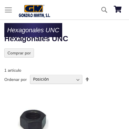
Ir
Buscar
al
Mi ces
co
Hexagonales UNC
Hexagonales UNC
Comprar por
1
artículo
Fijar
Ordenar por
Dirección
Descendente