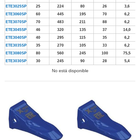
ETE3025SP
25
224
80
26
3,6
ETE3060SP
60
445
195
70
6,2
ETE3070SP
70
483
211
88
6,2
ETE3045SP
46
320
135
37
14,0
ETE3040SP
40
295
115
35
6,2
ETE3035SP
35
270
105
33
6,2
ETE3080SP
80
560
245
100
75,5
ETE3030SP
30
245
90
28
5,4
No está disponible