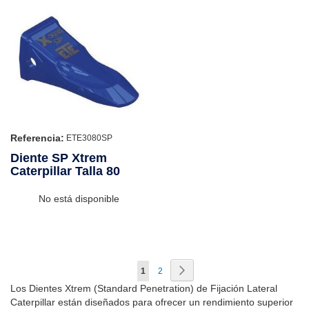
Referencia:
ETE3080SP
Diente SP Xtrem
Caterpillar Talla 80
No está disponible
Página
Página
Siguiente
Actualmente
Página
1
2
Los Dientes Xtrem (Standard Penetration) de Fijación Lateral
estás
Caterpillar están diseñados para ofrecer un rendimiento superior