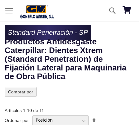
Ir
Buscar
al
Mi ces
co
Standard Penetración - SP
Productos Antidesgaste
Caterpillar: Dientes Xtrem
(Standard Penetration) de
Fijación Lateral para Maquinaria
de Obra Pública
Comprar por
Artículos
1
-
10
de
11
Fijar
Ordenar por
Dirección
Descendente