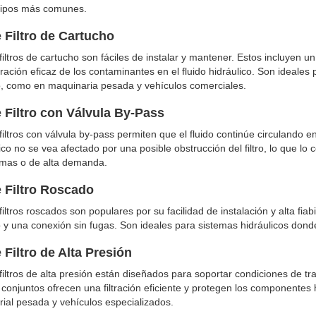
tipos más comunes.
 Filtro de Cartucho
iltros de cartucho son fáciles de instalar y mantener. Estos incluyen un
ltración eficaz de los contaminantes en el fluido hidráulico. Son ideale
tro, como en maquinaria pesada y vehículos comerciales.
 Filtro con Válvula By-Pass
iltros con válvula by-pass permiten que el fluido continúe circulando en
ico no se vea afectado por una posible obstrucción del filtro, lo que lo
emas o de alta demanda.
 Filtro Roscado
iltros roscados son populares por su facilidad de instalación y alta fia
o y una conexión sin fugas. Son ideales para sistemas hidráulicos donde 
Filtro de Alta Presión
filtros de alta presión están diseñados para soportar condiciones de tr
s conjuntos ofrecen una filtración eficiente y protegen los componentes 
rial pesada y vehículos especializados.