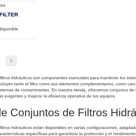
004
FILTER
disponible
 leyendo página
a
ágina
Página
Siguiente
filtros hidráulicos son componentes esenciales para mantener los sist
ncluyen tanto el filtro como sus elementos complementarios, como car
istemas de contaminantes. En nuestra tienda, ofrecemos conjuntos de fi
s exigentes y mejorar la eficiencia operativa de tus equipos.
e Conjuntos de Filtros Hidrá
filtros hidráulicos están disponibles en varias configuraciones, adaptad
racterísticas específicas para garantizar la protección y el rendimient