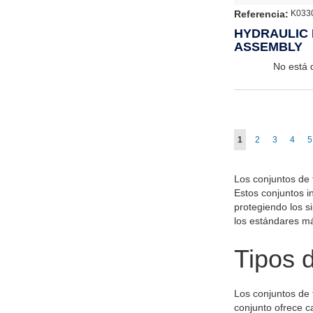
Referencia:
K033
HYDRAULIC 
ASSEMBLY
No está 
Página
Actualmente estás
Página
Página
Págin
P
1
2
3
4
5
Los conjuntos de 
Estos conjuntos i
protegiendo los s
los estándares má
Tipos d
Los conjuntos de 
conjunto ofrece ca