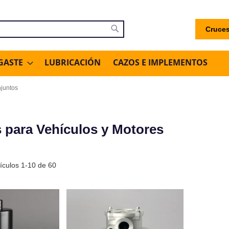
Cruces
uscar
Buscar
GASTE
LUBRICACIÓN
CAZOS E IMPLEMENTOS
juntos
s para Vehículos y Motores
tículos
1
-
10
de
60