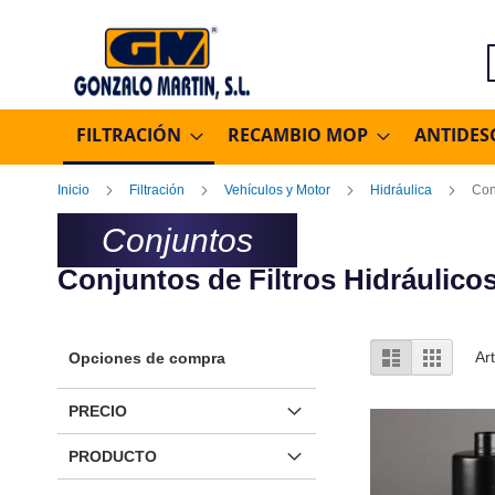
B
FILTRACIÓN
RECAMBIO MOP
ANTIDES
Inicio
Filtración
Vehículos y Motor
Hidráulica
Con
Conjuntos
Conjuntos de Filtros Hidráulico
Ver
Lista
Parrilla
Ar
Opciones de compra
como
PRECIO
PRODUCTO