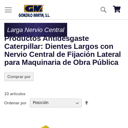
Ir
Buscar
al
Mi ces
co
Larga Nervio Central
Productos Antidesgaste
Caterpillar: Dientes Largos con
Nervio Central de Fijación Lateral
para Maquinaria de Obra Pública
Comprar por
10
artículos
Fijar
Ordenar por
Dirección
Descendente