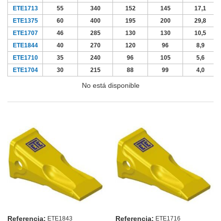
ETE1713
55
340
152
145
17,1
ETE1375
60
400
195
200
29,8
ETE1707
46
285
130
130
10,5
ETE1844
40
270
120
96
8,9
ETE1710
35
240
96
105
5,6
ETE1704
30
215
88
99
4,0
No está disponible
Referencia:
Referencia:
ETE1843
ETE1716