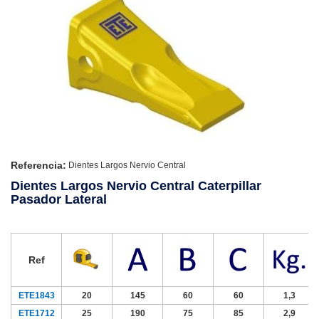
Referencia:
Dientes Largos Nervio Central
Dientes Largos Nervio Central Caterpillar
Pasador Lateral
Ref
ETE1843
20
145
60
60
1,3
ETE1712
25
190
75
85
2,9