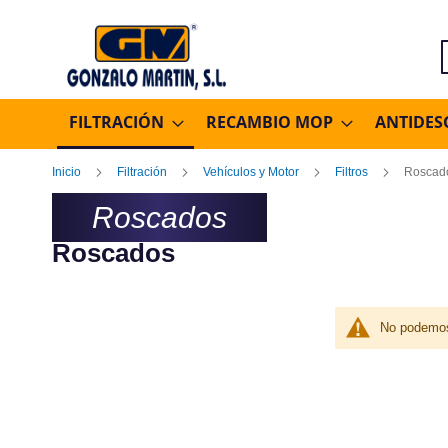
B
FILTRACIÓN
RECAMBIO MOP
ANTIDES
Inicio
Filtración
Vehículos y Motor
Filtros
Roscad
Roscados
Roscados
No podemos 