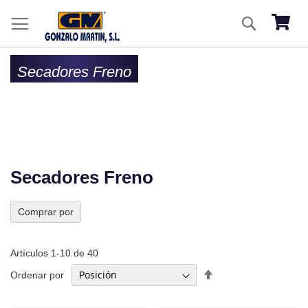
Ir
Buscar
al
Mi ces
co
Secadores Freno
Secadores Freno
Comprar por
Artículos
1
-
10
de
40
Fijar
Ordenar por
Dirección
Descendente