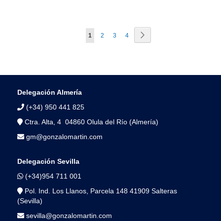
Página
Página
Siguiente
Actualmente
Página
Página
Página
1
2
3
4
estás
leyendo
página
Delegación Almería
(+34) 950 441 825
Ctra. Alta, 4 04860 Olula del Río (Almería)
gm@gonzalomartin.com
Delegación Sevilla
(+34)954 711 001
Pol. Ind. Los Llanos, Parcela 148 41909 Salteras
(Sevilla)
sevilla@gonzalomartin.com