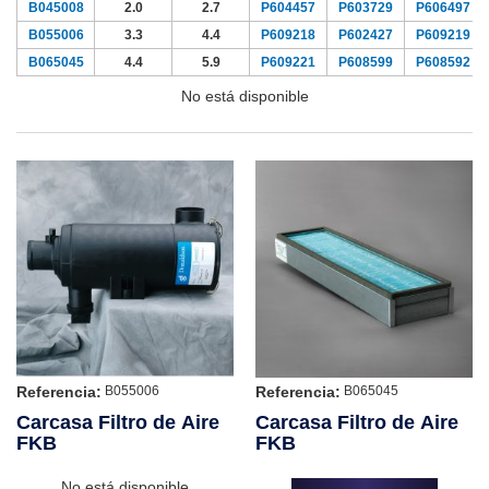
B045008
2.0
2.7
P604457
P603729
P606497
B055006
3.3
4.4
P609218
P602427
P609219
B065045
4.4
5.9
P609221
P608599
P608592
No está disponible
Referencia:
Referencia:
B055006
B065045
Carcasa Filtro de Aire
Carcasa Filtro de Aire
FKB
FKB
No está disponible