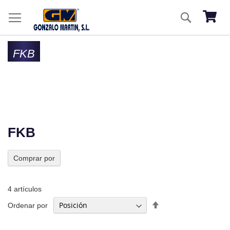
Ir
Buscar
al
Mi ces
co
FKB
FKB
Comprar por
4
artículos
Fijar
Ordenar por
Dirección
Descendente