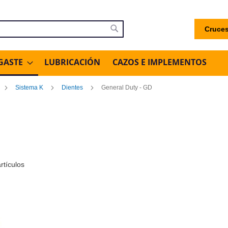
Cruces
uscar
Buscar
GASTE
LUBRICACIÓN
CAZOS E IMPLEMENTOS
Sistema K
Dientes
General Duty - GD
rtículos