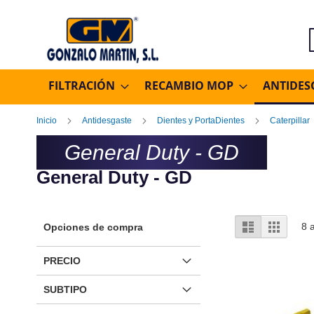
B
FILTRACIÓN
RECAMBIO MOP
ANTIDES
Inicio
Antidesgaste
Dientes y PortaDientes
Caterpillar
General Duty - GD
General Duty - GD
Ver
Lista
Parrilla
8
a
Opciones de compra
como
PRECIO
SUBTIPO