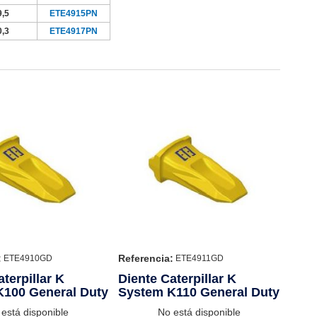
9,5
ETE4915PN
0,3
ETE4917PN
:
Referencia:
ETE4910GD
ETE4911GD
terpillar K
Diente Caterpillar K
K100 General Duty
System K110 General Duty
está disponible
No está disponible