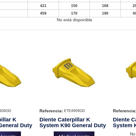
421
150
168
2
459
170
190
4
No está disponible
Referencia:
Referencia
908GD
ETE4909GD
illar K
Diente Caterpillar K
Diente Ca
General Duty
System K90 General Duty
System 
No 