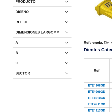
PRODUCTO
DISEÑO
REF OE
DIMENSIONES LARGOMM
Referencia:
A
Dient
Dientes Cate
B
C
Ref
SECTOR
ETE4908GD
ETE4909GD
ETE4910GD
ETE4911GD
ETE4913GD