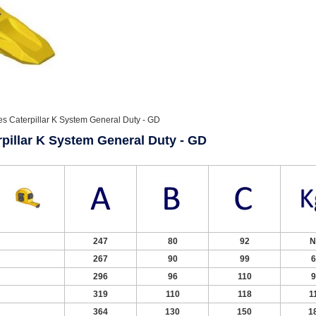
es Caterpillar K System General Duty - GD
rpillar K System General Duty - GD
247
80
92
N
267
90
99
6
296
96
110
9
319
110
118
1
364
130
150
1