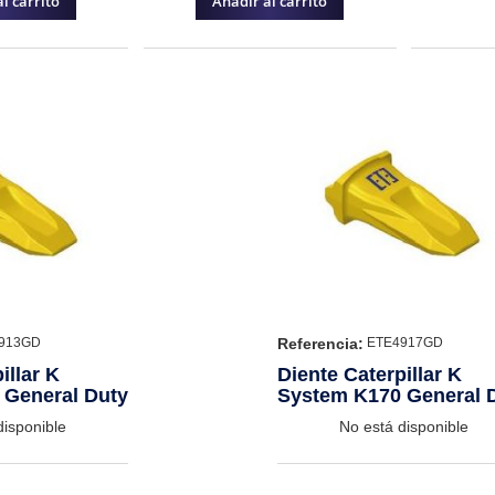
l carrito
Añadir al carrito
Referencia:
913GD
ETE4917GD
illar K
Diente Caterpillar K
 General Duty
System K170 General 
disponible
No está disponible