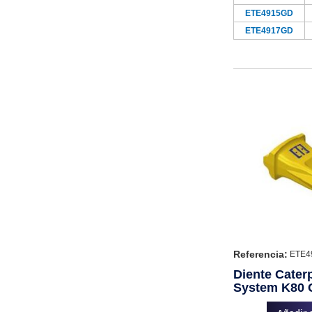
ETE4915GD
ETE4917GD
Referencia:
ETE4
Diente Caterp
System K80 