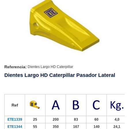
Referencia:
Dientes Largo HD Caterpillar
Dientes Largo HD Caterpillar Pasador Lateral
Ref
ETE1339
25
200
83
60
4,0
ETE1344
55
350
167
140
24,1