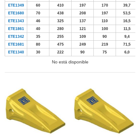
ETE1349
60
410
197
170
39,7
ETE1680
70
438
208
197
53,5
ETE1343
46
325
137
110
16,5
ETE1861
40
280
121
100
11,5
ETE1342
35
255
109
90
9,4
ETE1681
80
475
249
219
71,5
ETE1340
30
222
90
75
6,0
No está disponible