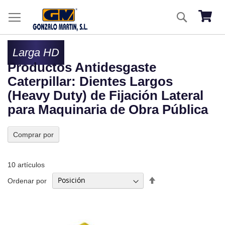
Ir
Buscar
al
Mi ces
co
Larga HD
Productos Antidesgaste
Caterpillar: Dientes Largos
(Heavy Duty) de Fijación Lateral
para Maquinaria de Obra Pública
Comprar por
10
artículos
Fijar
Ordenar por
Dirección
Descendente