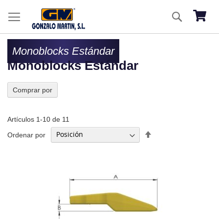
Ir
Buscar
al
Mi ces
co
Monoblocks Estándar
Monoblocks Estándar
Comprar por
Artículos
1
-
10
de
11
Fijar
Ordenar por
Dirección
Descendente