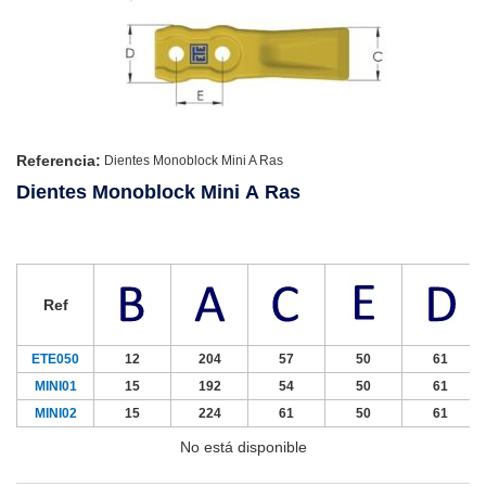
Referencia:
Dientes Monoblock Mini A Ras
Dientes Monoblock Mini A Ras
Ref
ETE050
12
204
57
50
61
MINI01
15
192
54
50
61
MINI02
15
224
61
50
61
No está disponible