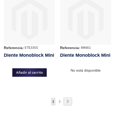
Referencia:
Referencia:
ETE335S
MINI01
Diente Monoblock Mini
Diente Monoblock Mini
No está disponible
Añadir al carrito
Página
Página
Siguiente
Actualmente
Página
1
2
estás