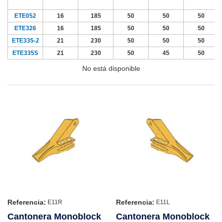
ETE052
16
185
50
50
50
ETE326
16
185
50
50
50
ETE335-2
21
230
50
50
50
ETE335S
21
230
50
45
50
No está disponible
Referencia:
Referencia:
E11R
E11L
Cantonera Monoblock
Cantonera Monoblock