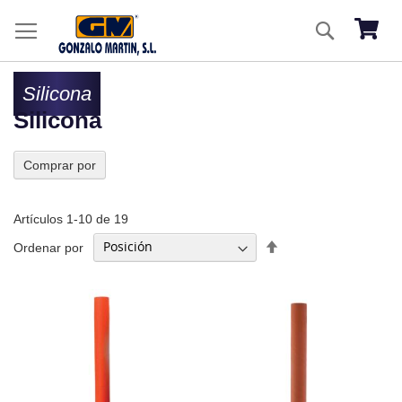
Ir
Buscar
al
Mi ces
co
Silicona
Silicona
Comprar por
Artículos
1
-
10
de
19
Fijar
Ordenar por
Dirección
Descendente