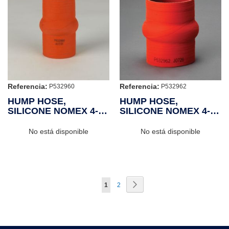
Referencia:
Referencia:
P532960
P532962
HUMP HOSE,
HUMP HOSE,
SILICONE NOMEX 4-
SILICONE NOMEX 4-
PLY
PLY
No está disponible
No está disponible
Página
Página
Siguiente
Actualmente
Página
1
2
estás
leyendo