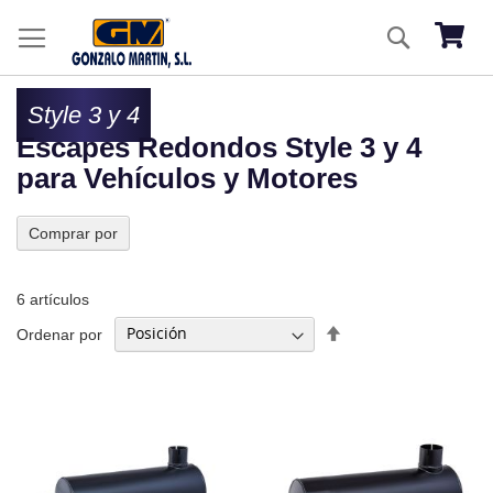
Ir
Buscar
al
Mi ces
co
Style 3 y 4
Escapes Redondos Style 3 y 4
para Vehículos y Motores
Comprar por
6
artículos
Fijar
Ordenar por
Dirección
Descendente