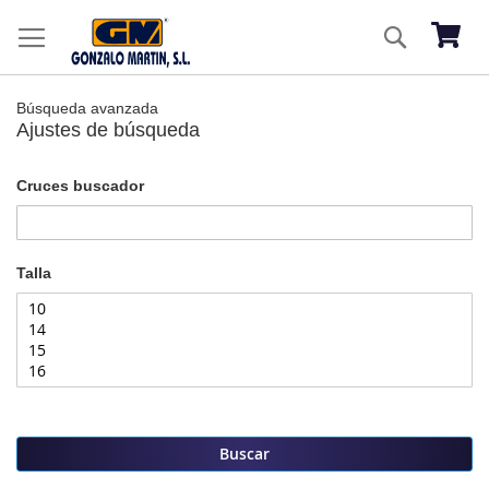
Ir
Buscar
al
Mi ces
co
Búsqueda avanzada
Ajustes de búsqueda
Cruces buscador
Talla
Buscar