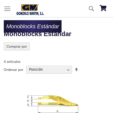
Ir
Buscar
al
Mi ces
co
Monoblocks Estándar
Monoblocks Estándar
Comprar por
4
artículos
Fijar
Ordenar por
Dirección
Descendente