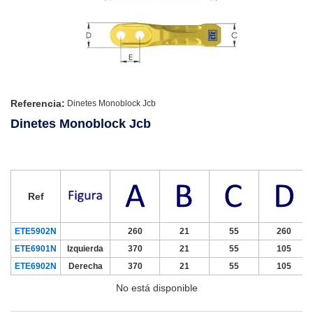
Referencia:
Dinetes Monoblock Jcb
Dinetes Monoblock Jcb
Ref
ETE5902N
260
21
55
260
ETE6901N
Izquierda
370
21
55
105
ETE6902N
Derecha
370
21
55
105
No está disponible