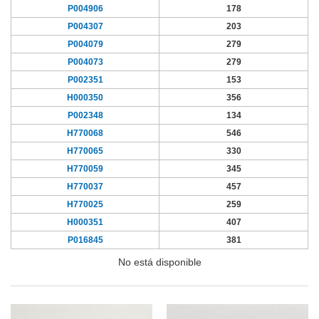
P004906
178
P004307
203
P004079
279
P004073
279
P002351
153
H000350
356
P002348
134
H770068
546
H770065
330
H770059
345
H770037
457
H770025
259
H000351
407
P016845
381
No está disponible