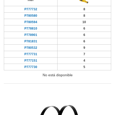
P777732
8
P780580
8
P780594
10
P778810
6
P778901
6
P781831
6
P780532
9
P777731
7
P777151
4
P777730
5
No está disponible