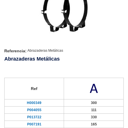
Referencia:
Abrazaderas Metálicas
Abrazaderas Metálicas
Ref
H000349
300
P004055
111
P013722
330
P007191
165