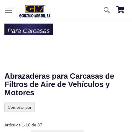
Ir
Buscar
al
Mi ces
co
Para Carcasas
Abrazaderas para Carcasas de
Filtros de Aire de Vehículos y
Motores
Comprar por
Artículos
1
-
10
de
37