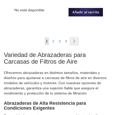
No está disponible
Añadir al carrito
Página
Página
Siguiente
Actualmente
Página
Página
Página
1
2
3
4
estás
Variedad de Abrazaderas para
leyendo
Carcasas de Filtros de Aire
página
Ofrecemos abrazaderas en distintos tamaños, materiales y
diseños para ajustarse a carcasas de filtros de aire en diversos
modelos de vehículos y motores. Con nuestras opciones de
abrazaderas, garantiza una sujeción fiable que asegura el
rendimiento y protección de tu sistema de filtración.
Abrazaderas de Alta Resistencia para
Condiciones Exigentes