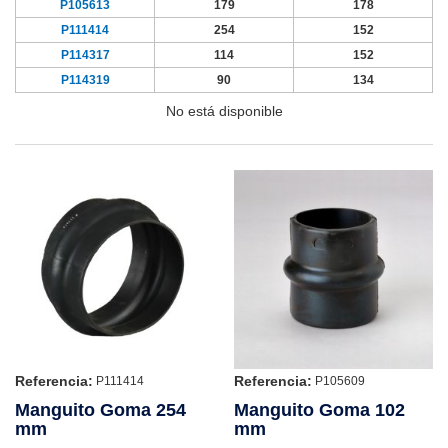
P105613
179
178
P111414
254
152
P114317
114
152
P114319
90
134
No está disponible
Referencia:
Referencia:
P111414
P105609
Manguito Goma 254
Manguito Goma 102
mm
mm