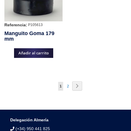
Referencia:
P105613
Manguito Goma 179
mm
Añadir al carrito
Página
Página
Siguiente
Actualmente
Página
1
2
estás
leyendo
página
Delegación Almería
(+34) 950 441 825