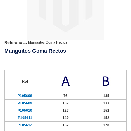
Referencia:
Manguitos Goma Rectos
Manguitos Goma Rectos
Ref
P105608
76
135
P105609
102
133
P105610
127
152
P105611
140
152
P105612
152
178