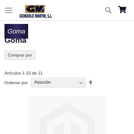
Ir
Buscar
al
Mi ces
co
Goma
Goma
Comprar por
Artículos
1
-
10
de
11
Fijar
Ordenar por
Dirección
Descendente