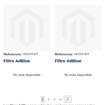
Referencia:
Referencia:
U620/3YKIT
U620/4YKIT
Filtro AdBlue
Filtro AdBlue
No está disponible
No está disponible
Página
Página
Siguiente
Actualmente
Página
Página
Página
1
2
3
4