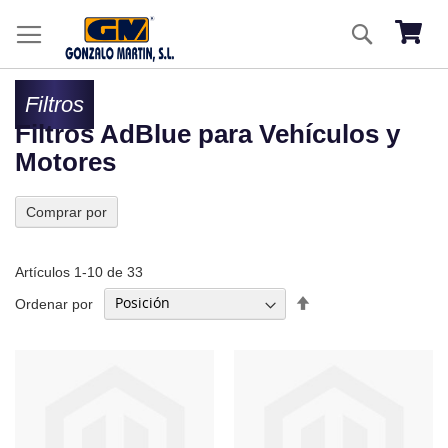
Ir
Buscar
al
Mi ces
co
Filtros
Filtros AdBlue para Vehículos y
Motores
Comprar por
Artículos
1
-
10
de
33
Fijar
Ordenar por
Dirección
Descendente