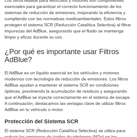
Los filtros AdBlue para vehículos y motores son componentes
estás
esenciales para garantizar el correcto funcionamiento de los
leyendo
sistemas de reducción de emisiones, mejorando la eficiencia y
cumpliendo con las normativas medioambientales. Estos filtros
página
protegen el sistema SCR (Reducción Catalítica Selectiva) al filtrar
impurezas del AdBlue, asegurando que el fluido se mantenga
limpio y eficaz durante su uso.
¿Por qué es importante usar Filtros
AdBlue?
El AdBlue es un líquido esencial en los vehículos y motores
modernos con tecnología de reducción de emisiones. Los filtros
AdBlue ayudan a mantener el sistema SCR en condiciones
óptimas, previniendo la acumulación de residuos y asegurando
que el AdBlue se inyecte correctamente en el sistema de escape.
A continuación, destacamos las ventajas clave de utilizar filtros
AdBlue en tu vehículo o motor.
Protección del Sistema SCR
El sistema SCR (Reducción Catalítica Selectiva) se utiliza para
reducir las emisiones de óxidos de nitrógeno (NOx) en los