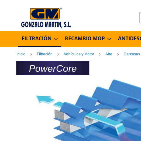
B
FILTRACIÓN
RECAMBIO MOP
ANTIDES
Inicio
Filtración
Vehículos y Motor
Aire
Carcasas
PowerCore