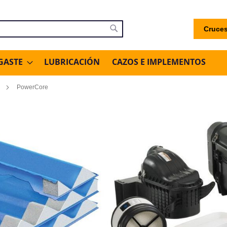
Cruces
uscar
Buscar
GASTE
LUBRICACIÓN
CAZOS E IMPLEMENTOS
PowerCore