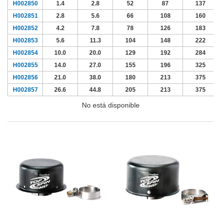
H002850
1.4
2.8
52
87
137
H002851
2.8
5.6
66
108
160
H002852
4.2
7.8
78
126
183
H002853
5.6
11.3
104
148
222
H002854
10.0
20.0
129
192
284
H002855
14.0
27.0
155
196
325
H002856
21.0
38.0
180
213
375
H002857
26.6
44.8
205
213
375
No está disponible