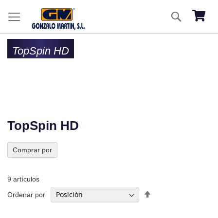
Ir
Buscar
al
Mi ces
co
TopSpin HD
TopSpin HD
Comprar por
9
artículos
Fijar
Ordenar por
Dirección
Descendente