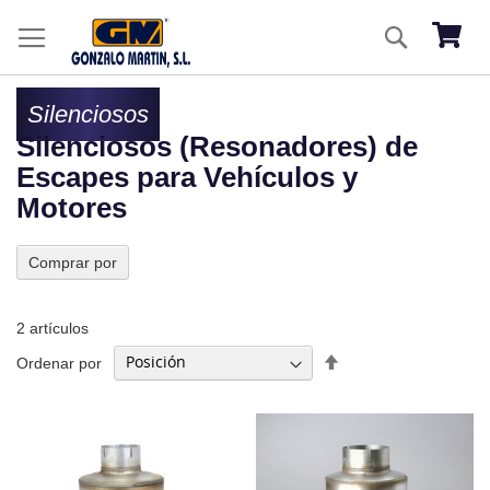
Ir
Buscar
al
Mi ces
co
Silenciosos
Silenciosos (Resonadores) de
Escapes para Vehículos y
Motores
Comprar por
2
artículos
Fijar
Ordenar por
Dirección
Descendente