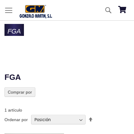
Ir
Buscar
al
Mi ces
co
FGA
FGA
Comprar por
1
artículo
Fijar
Ordenar por
Dirección
Descendente