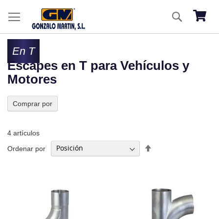
Ir
Buscar
al
Mi ces
co
En T
Escapes en T para Vehículos y
Motores
Comprar por
4
artículos
Fijar
Ordenar por
Dirección
Descendente