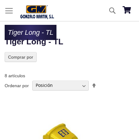
Ir
Buscar
al
Mi ces
co
Tiger Long - TL
Tiger Long - TL
Comprar por
8
artículos
Fijar
Ordenar por
Dirección
Descendente