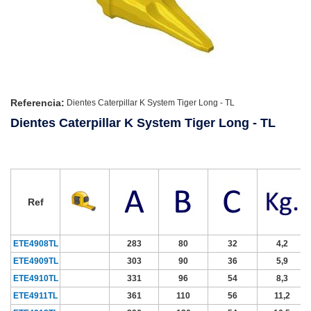
Referencia:
Dientes Caterpillar K System Tiger Long - TL
Dientes Caterpillar K System Tiger Long - TL
Ref
ETE4908TL
283
80
32
4,2
ETE4909TL
303
90
36
5,9
ETE4910TL
331
96
54
8,3
ETE4911TL
361
110
56
11,2