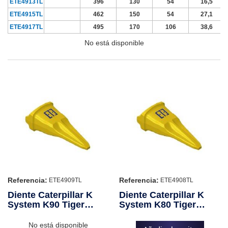
ETE4913TL
396
130
54
16,5
ETE4915TL
462
150
54
27,1
ETE4917TL
495
170
106
38,6
No está disponible
Referencia:
Referencia:
ETE4909TL
ETE4908TL
Diente Caterpillar K
Diente Caterpillar K
System K90 Tiger
System K80 Tiger
Long
Long
No está disponible