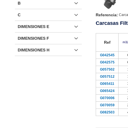
B
Referencia:
C
Carca
Carcasas Fil
DIMENSIONES E
DIMENSIONES F
Ref
DIMENSIONES H
G042545
G042575
G057502
G057512
G065411
G065424
G070006
G070059
G082503