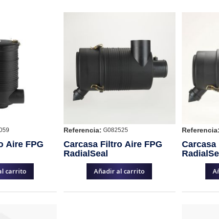
Referencia:
Referencia
059
G082525
ro Aire FPG
Carcasa Filtro Aire FPG
Carcasa 
RadialSeal
RadialSe
l carrito
Añadir al carrito
Añ