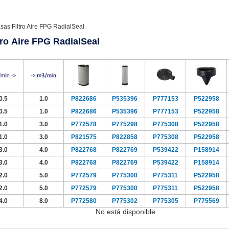
sas Filtro Aire FPG RadialSeal
tro Aire FPG RadialSeal
0.5
1.0
P822686
P535396
P777153
P522958
0.5
1.0
P822686
P535396
P777153
P522958
1.0
3.0
P772578
P775298
P775308
P522958
1.0
3.0
P821575
P822858
P775308
P522958
3.0
4.0
P822768
P822769
P539422
P158914
3.0
4.0
P822768
P822769
P539422
P158914
2.0
5.0
P772579
P775300
P775311
P522958
2.0
5.0
P772579
P775300
P775311
P522958
4.0
8.0
P772580
P775302
P775305
P775569
No está disponible