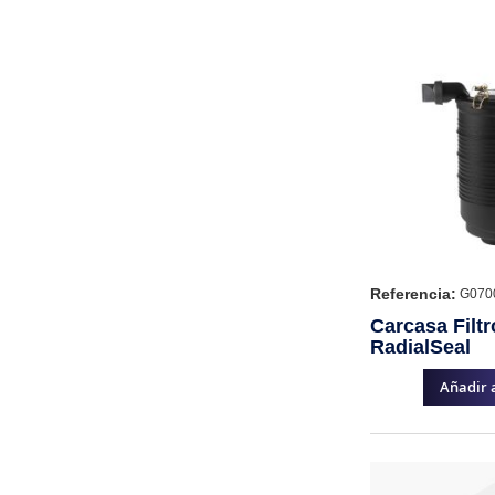
Referencia:
G070
Carcasa Filt
RadialSeal
Añadir a