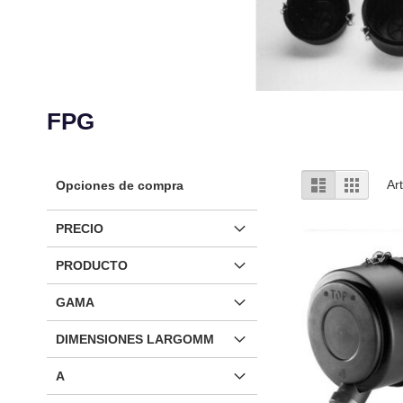
FPG
Ver
Lista
Parrilla
Ar
Opciones de compra
como
PRECIO
PRODUCTO
GAMA
DIMENSIONES LARGOMM
A