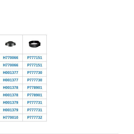
H770066
P777151
H770066
P777151
H001377
P777730
H001377
P777730
H001378
P778901
H001378
P778901
H001379
P777731
H001379
P777731
H770010
P777732