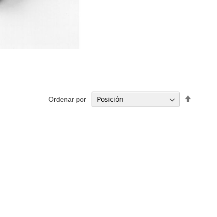
Fijar
Ordenar por
Direcció
Descen