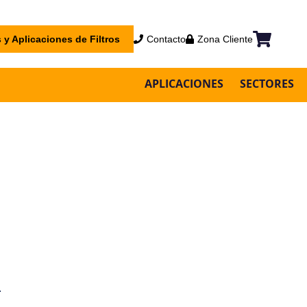
 y Aplicaciones de Filtros
Contacto
Zona Cliente
Mi cesta
APLICACIONES
SECTORES
r