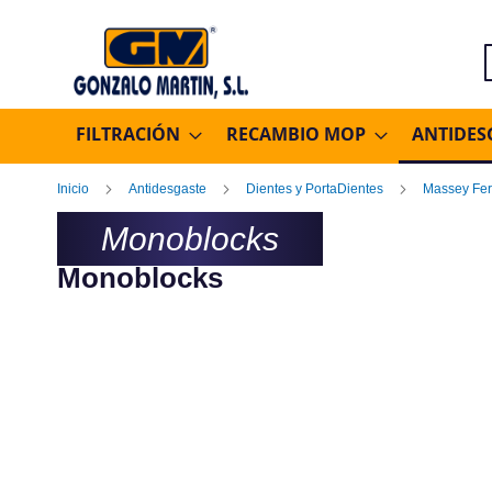
B
FILTRACIÓN
RECAMBIO MOP
ANTIDES
Inicio
Antidesgaste
Dientes y PortaDientes
Massey Fe
Monoblocks
Monoblocks