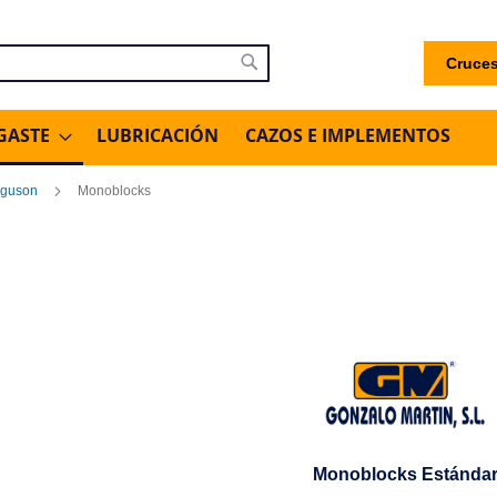
Cruces
uscar
Buscar
GASTE
LUBRICACIÓN
CAZOS E IMPLEMENTOS
rguson
Monoblocks
Monoblocks Estánda