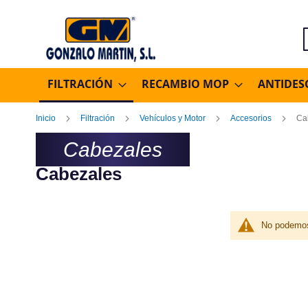
B
FILTRACIÓN
RECAMBIO MOP
ANTIDES
Inicio
Filtración
Vehículos y Motor
Accesorios
Ca
Cabezales
Cabezales
No podemos 