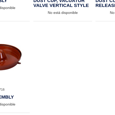
BLY
DUST CUP, VACUATOR
DUST CU
VALVE VERTICAL STYLE
RELEAS
disponible
No está disponible
No 
716
EMBLY
disponible