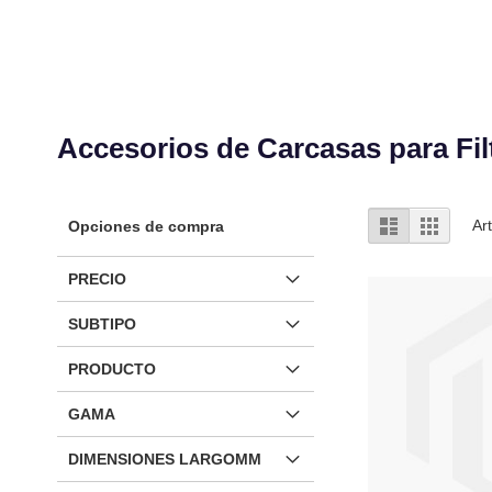
Accesorios de Carcasas para Fil
Ver
Lista
Parrilla
Ar
Opciones de compra
como
PRECIO
SUBTIPO
PRODUCTO
GAMA
DIMENSIONES LARGOMM