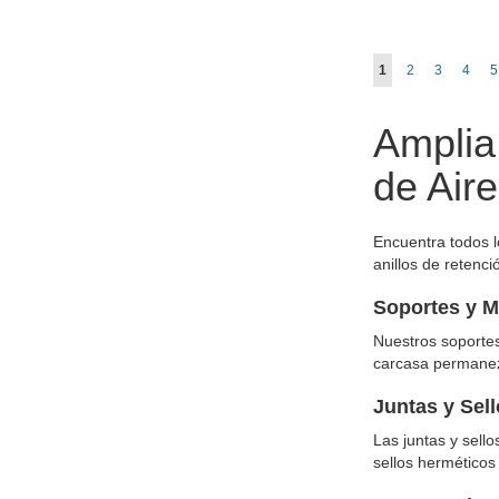
Página
Actualmente estás
Página
Página
Págin
P
1
2
3
4
5
Amplia
de Aire
Encuentra todos l
anillos de retenc
Soportes y M
Nuestros soportes
carcasa permanezc
Juntas y Sel
Las juntas y sell
sellos herméticos 