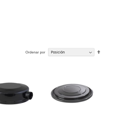
Fijar
Ordenar por
Direcció
Descen