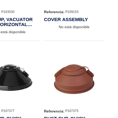
:
Referencia:
P103530
P109153
UP, VACUATOR
COVER ASSEMBLY
HORIZONTAL
No está disponible
está disponible
:
Referencia:
P107377
P107375