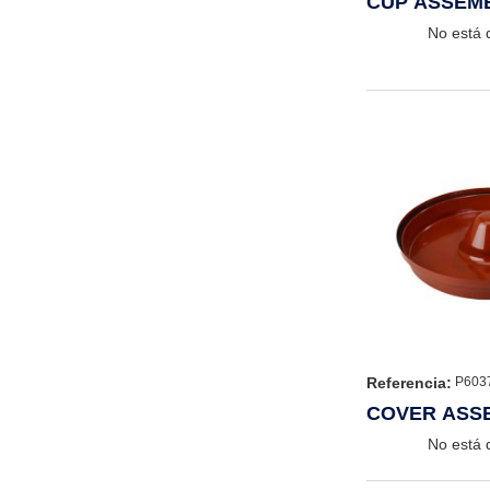
CUP ASSEM
No está 
Referencia:
P603
COVER ASS
No está 