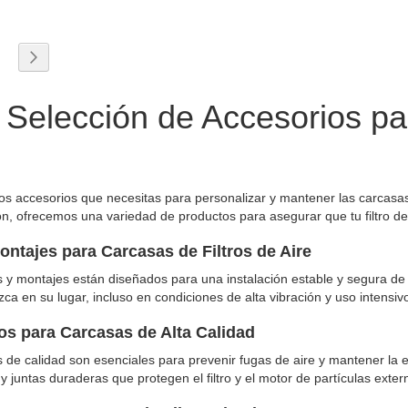
 leyendo página
a
ágina
Página
Siguiente
 Selección de Accesorios pa
os accesorios que necesitas para personalizar y mantener las carcasas d
ión, ofrecemos una variedad de productos para asegurar que tu filtro d
ontajes para Carcasas de Filtros de Aire
 y montajes están diseñados para una instalación estable y segura de la
a en su lugar, incluso en condiciones de alta vibración y uso intensiv
los para Carcasas de Alta Calidad
os de calidad son esenciales para prevenir fugas de aire y mantener la e
y juntas duraderas que protegen el filtro y el motor de partículas exter