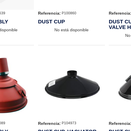
Referencia:
Referencia
639
P100860
BLY
DUST CUP
DUST C
VALVE 
disponible
No está disponible
STYLE
No 
Referencia:
Referencia
089
P104973