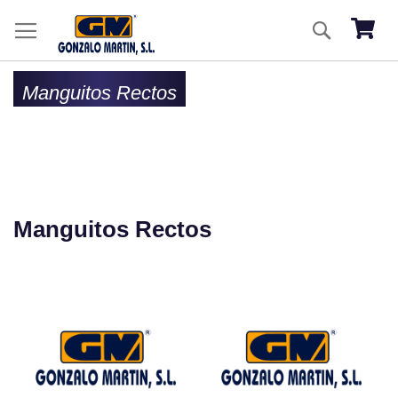
Ir
Buscar
al
Mi ces
co
Manguitos Rectos
Manguitos Rectos