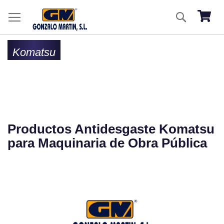
Ir
Buscar
al
Mi ces
co
Komatsu
Productos Antidesgaste Komatsu
para Maquinaria de Obra Pública