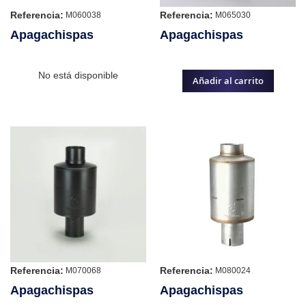
Referencia:
Referencia:
M060038
M065030
Apagachispas
Apagachispas
No está disponible
Añadir al carrito
Referencia:
Referencia:
M070068
M080024
Apagachispas
Apagachispas