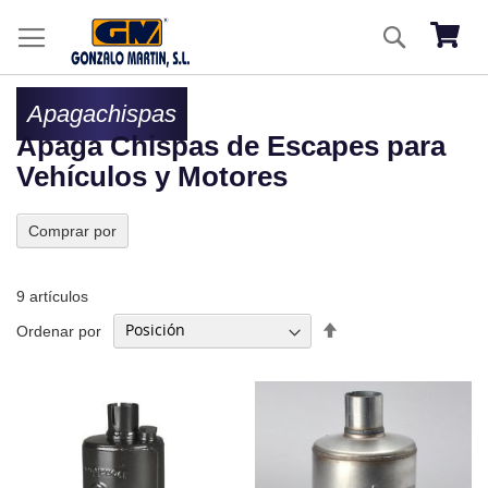
Ir
Buscar
al
Mi ces
co
Apagachispas
Apaga Chispas de Escapes para
Vehículos y Motores
Comprar por
9
artículos
Fijar
Ordenar por
Dirección
Descendente