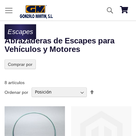
Ir
Buscar
al
Mi ces
co
Escapes
Abrazaderas de Escapes para
Vehículos y Motores
Comprar por
8
artículos
Fijar
Ordenar por
Dirección
Descendente