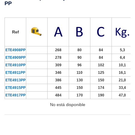
PP
Ref
ETE4908PP
268
80
84
5,3
ETE4909PP
278
90
84
6,4
ETE4910PP
309
96
102
10,1
ETE4911PP
346
110
125
16,1
ETE4913PP
386
130
150
21,0
ETE4915PP
445
150
174
33,4
ETE4917PP
484
170
190
47,0
No está disponible