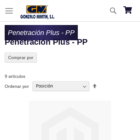
Ir
Buscar
al
Mi ces
co
Penetración Plus - PP
Penetración Plus - PP
Comprar por
9
artículos
Fijar
Ordenar por
Dirección
Descendente