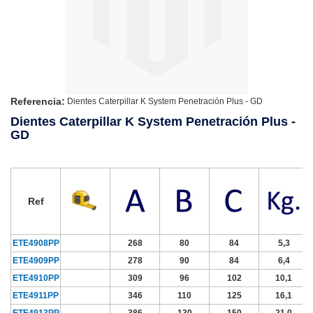
Referencia:
Dientes Caterpillar K System Penetración Plus - GD
Dientes Caterpillar K System Penetración Plus -
GD
Ref
ETE4908PP
268
80
84
5,3
ETE4909PP
278
90
84
6,4
ETE4910PP
309
96
102
10,1
ETE4911PP
346
110
125
16,1
ETE4913PP
386
130
150
21,0