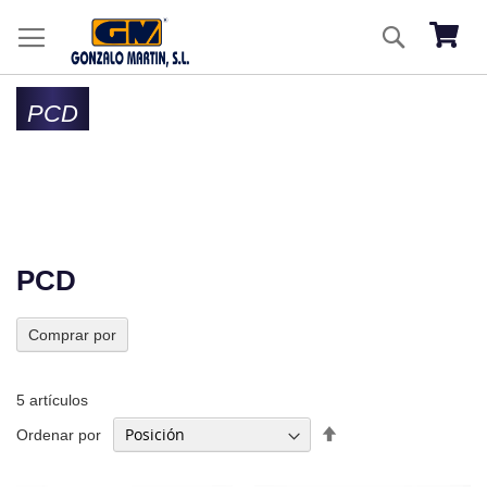
Ir
Buscar
al
Mi ces
co
PCD
PCD
Comprar por
5
artículos
Fijar
Ordenar por
Dirección
Descendente