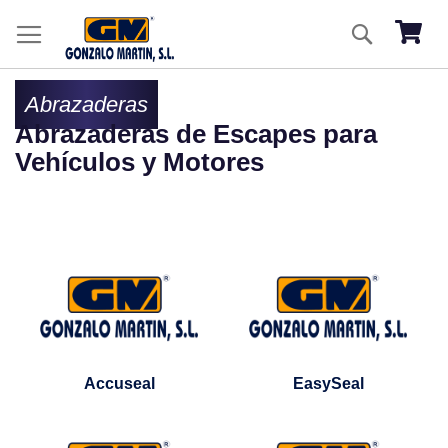
Ir
Buscar
al
Mi ces
co
Abrazaderas
Abrazaderas de Escapes para
Vehículos y Motores
Accuseal
EasySeal