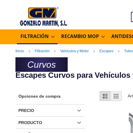
B
FILTRACIÓN
RECAMBIO MOP
ANTIDES
Inicio
Filtración
Vehículos y Motor
Escapes
Tubo
Curvos
Escapes Curvos para Vehículos
Ver
Lista
Parrilla
Ar
Opciones de compra
como
PRECIO
PRODUCTO