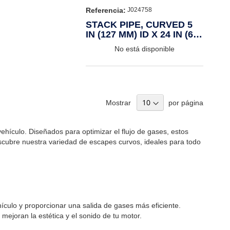
Referencia:
J024758
STACK PIPE, CURVED 5
IN (127 MM) ID X 24 IN (610
MM) CHROME
No está disponible
Mostrar
por página
hículo. Diseñados para optimizar el flujo de gases, estos
scubre nuestra variedad de escapes curvos, ideales para todo
culo y proporcionar una salida de gases más eficiente.
mejoran la estética y el sonido de tu motor.