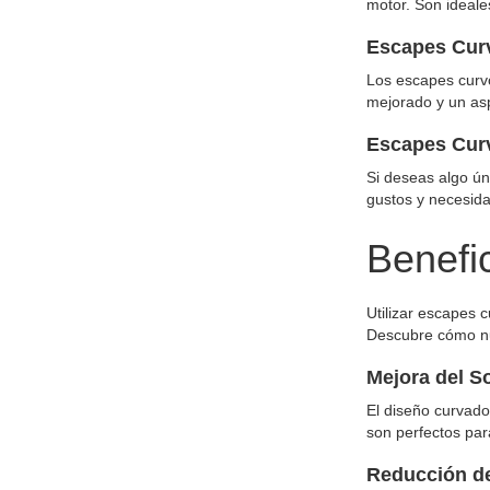
motor. Son ideale
Escapes Cur
Los escapes curv
mejorado y un asp
Escapes Cur
Si deseas algo ún
gustos y necesid
Benefi
Utilizar escapes 
Descubre cómo nu
Mejora del S
El diseño curvad
son perfectos par
Reducción d