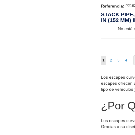
Referencia:
P216
STACK PIPE
IN (152 MM) I
MM)
No está 
Página
Actualmente estás
Página
Página
Págin
1
2
3
4
Los escapes curvo
escapes ofrecen u
tipo de vehículos
¿Por Q
Los escapes curvo
Gracias a su dise