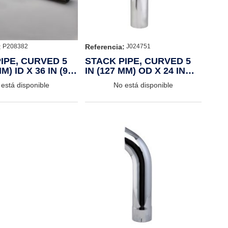
:
Referencia:
P208382
J024751
IPE, CURVED 5
STACK PIPE, CURVED 5
MM) ID X 36 IN (914
IN (127 MM) OD X 24 IN
(610 MM) CHROME
está disponible
No está disponible