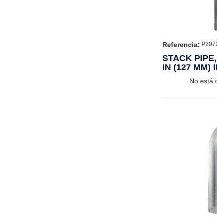
Referencia:
P207
STACK PIPE
IN (127 MM) I
(1219 MM)
No está 