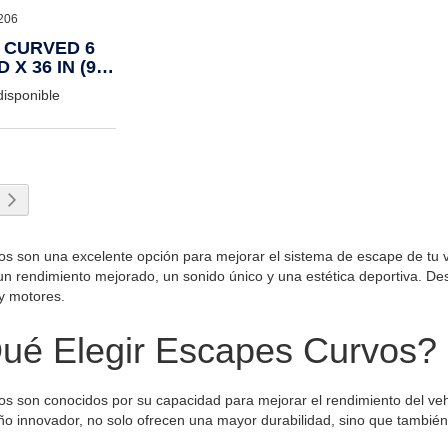
206
, CURVED 6
D X 36 IN (914
disponible
 leyendo página
a
Página
Siguiente
s son una excelente opción para mejorar el sistema de escape de tu ve
n rendimiento mejorado, un sonido único y una estética deportiva. De
 y motores.
ué Elegir Escapes Curvos?
s son conocidos por su capacidad para mejorar el rendimiento del vehí
ño innovador, no solo ofrecen una mayor durabilidad, sino que también 