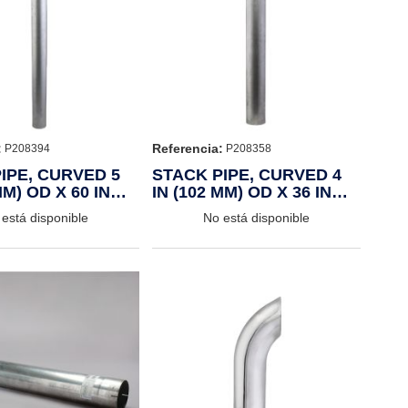
:
Referencia:
P208394
P208358
IPE, CURVED 5
STACK PIPE, CURVED 4
MM) OD X 60 IN
IN (102 MM) OD X 36 IN
M)
(914 MM)
está disponible
No está disponible