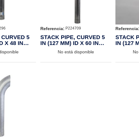
Referencia:
Referencia
296
P224709
, CURVED 5
STACK PIPE, CURVED 5
STACK P
D X 48 IN
IN (127 MM) ID X 60 IN
IN (127 
(1524 MM)
MM)
disponible
No está disponible
No 