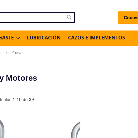
Cruces
uscar
Buscar
GASTE
LUBRICACIÓN
CAZOS E IMPLEMENTOS
s
Curvos
 y Motores
tículos
1
-
10
de
39