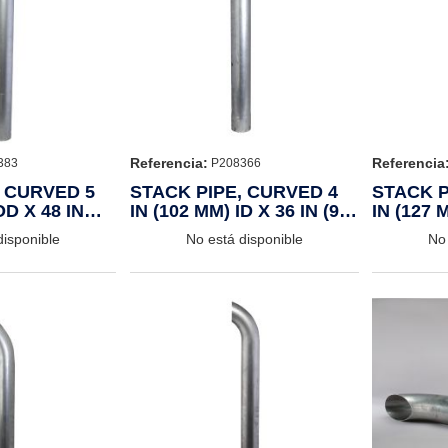
Referencia:
Referencia
383
P208366
, CURVED 5
STACK PIPE, CURVED 4
STACK P
OD X 48 IN
IN (102 MM) ID X 36 IN (914
IN (127 
MM)
(1524 M
disponible
No está disponible
No 