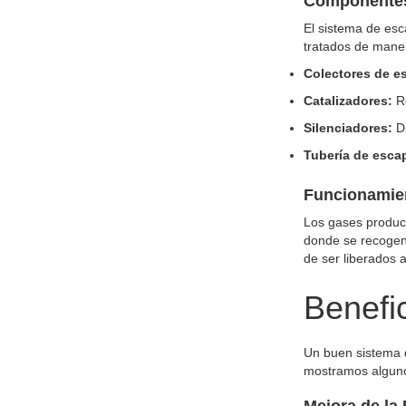
Componentes 
El sistema de esc
tratados de maner
Colectores de e
Catalizadores:
Re
Silenciadores:
Di
Tubería de esca
Funcionamie
Los gases produci
donde se recogen d
de ser liberados 
Benefi
Un buen sistema d
mostramos algunos
Mejora de la 