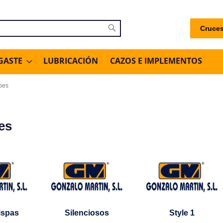
Cruces
uscar
Buscar
GASTE
LUBRICACIÓN
CAZOS E IMPLEMENTOS
pes
es
ispas
Silenciosos
Style 1