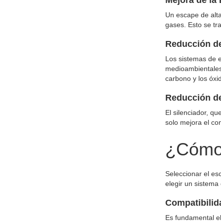
Un escape de alta
gases. Esto se tr
Reducción d
Los sistemas de 
medioambientales.
carbono y los óxi
Reducción d
El silenciador, q
solo mejora el co
¿Cómo 
Seleccionar el es
elegir un sistema
Compatibilid
Es fundamental el