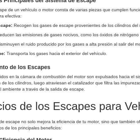
Principales del Sistema de Escape
ape de un vehículo o motor consta de varias piezas que cumplen func
a efectiva:
scape:
Recogen los gases de escape provenientes de los cilindros del 
ducen las emisiones de gases nocivos, como los óxidos de nitrógeno y
sminuyen el ruido producido por los gases a alta presión al salir del mo
pe:
Transporta los gases hacia el exterior del vehículo.
nto de los Escapes
dos en la cámara de combustión del motor son expulsados hacia el si
e los cilindros, luego atraviesan el catalizador que filtra las impurezas
al ambiente a través de la salida de escape.
cios de los Escapes para Ve
e escape no solo mejora la eficiencia de tu motor, sino que también 
 de los principales beneficios:
Eficiencia del Motor