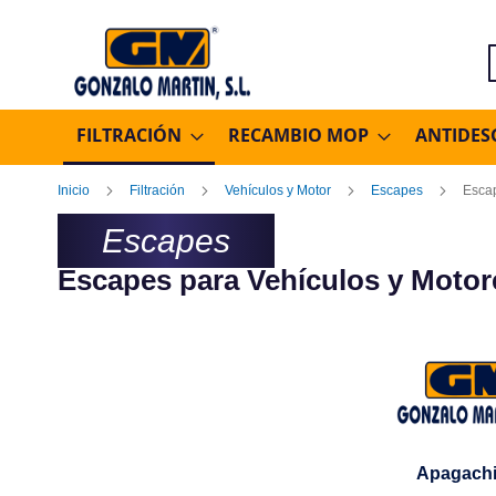
B
FILTRACIÓN
RECAMBIO MOP
ANTIDES
Inicio
Filtración
Vehículos y Motor
Escapes
Esca
Escapes
Escapes para Vehículos y Motor
Apagach