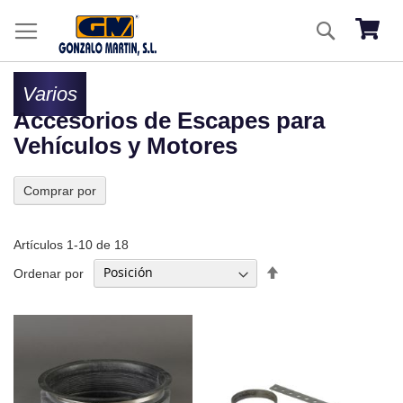
Ir
Buscar
al
Mi ces
co
Varios
Accesorios de Escapes para
Vehículos y Motores
Comprar por
Artículos
1
-
10
de
18
Fijar
Ordenar por
Dirección
Descendente