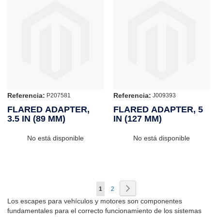
Referencia:
Referencia:
P207581
J009393
FLARED ADAPTER,
FLARED ADAPTER, 5
3.5 IN (89 MM)
IN (127 MM)
No está disponible
No está disponible
Página
Página
Siguiente
Actualmente
Página
1
2
Los escapes para vehículos y motores son componentes
estás
fundamentales para el correcto funcionamiento de los sistemas